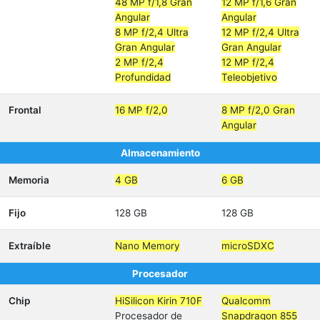
48 MP f/1,8 Gran
12 MP f/1,6 Gran
Angular
Angular
8 MP f/2,4 Ultra
12 MP f/2,4 Ultra
Gran Angular
Gran Angular
2 MP f/2,4
12 MP f/2,4
Profundidad
Teleobjetivo
Frontal
16 MP f/2,0
8 MP f/2,0 Gran
Angular
Almacenamiento
Memoria
4 GB
6 GB
Fijo
128 GB
128 GB
Extraíble
Nano Memory
microSDXC
Procesador
Chip
HiSilicon Kirin 710F
Qualcomm
Procesador de
Snapdragon 855