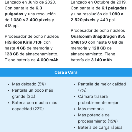
Lanzado en Junio de 2020.
Lanzado en Octubre de 2019.
Con pantalla de
6,3
Con pantalla de
6,1 pulgadas
pulgadas
y una resolución
y una resolución de
1.080 x
de
1.080 x 2.400 pixels
y
2.520 pixels
y 449 ppi.
418 ppi.
Procesador de ocho núcleos
Procesador de ocho núcleos
Qualcomm Snapdragon 855
HiSilicon Kirin 710F
con
SM8150
con hasta
6 GB
de
hasta
4 GB
de memoria y
memoria y
128 GB
de
128 GB
de almacenamiento.
almacenamiento. Tiene
Tiene batería de
4.000 mAh
.
batería de
3.140 mAh
.
Cara a Cara
Más delgado (5%)
Pantalla de mejor calidad
Pantalla un poco más
(7%)
grande (3%)
Cámara trasera
Batería con mucha más
probablemente mejor
capacidad (22%)
Más memoria
Más potencia de
procesamiento (15%)
Batería de carga rápida