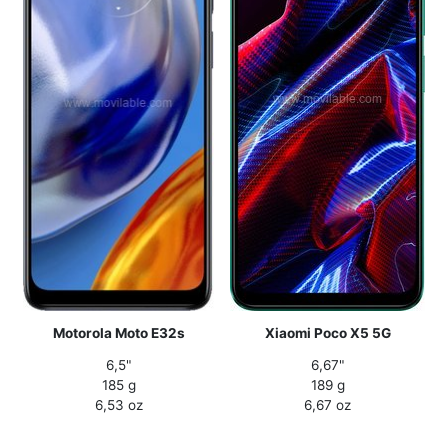
Motorola Moto E32s
Xiaomi Poco X5 5G
6,5"
6,67"
185 g
189 g
6,53 oz
6,67 oz