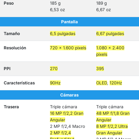
Peso
185 g
189 g
6,53 oz
6,67 oz
Pantalla
Tamaño
6,5 pulgadas
6,67 pulgadas
Resolución
720 x 1.600 pixels
1.080 x 2.400
pixels
PPI
270
395
Características
90Hz
OLED
,
120Hz
Cámaras
Trasera
Triple cámara
Triple cámara
16 MP f/2,2 Gran
48 MP f/1,8 Gran
Angular
Angular
2 MP f/2,4 Macro
8 MP f/2,2 Ultra
2 MP f/2,4
Gran Angular