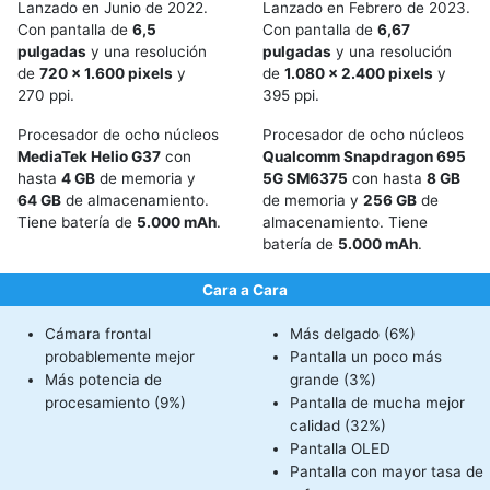
Lanzado en Junio de 2022.
Lanzado en Febrero de 2023.
Con pantalla de
6,5
Con pantalla de
6,67
pulgadas
y una resolución
pulgadas
y una resolución
de
720 x 1.600 pixels
y
de
1.080 x 2.400 pixels
y
270 ppi.
395 ppi.
Procesador de ocho núcleos
Procesador de ocho núcleos
MediaTek Helio G37
con
Qualcomm Snapdragon 695
hasta
4 GB
de memoria y
5G SM6375
con hasta
8 GB
64 GB
de almacenamiento.
de memoria y
256 GB
de
Tiene batería de
5.000 mAh
.
almacenamiento. Tiene
batería de
5.000 mAh
.
Cara a Cara
Cámara frontal
Más delgado (6%)
probablemente mejor
Pantalla un poco más
Más potencia de
grande (3%)
procesamiento (9%)
Pantalla de mucha mejor
calidad (32%)
Pantalla OLED
Pantalla con mayor tasa de