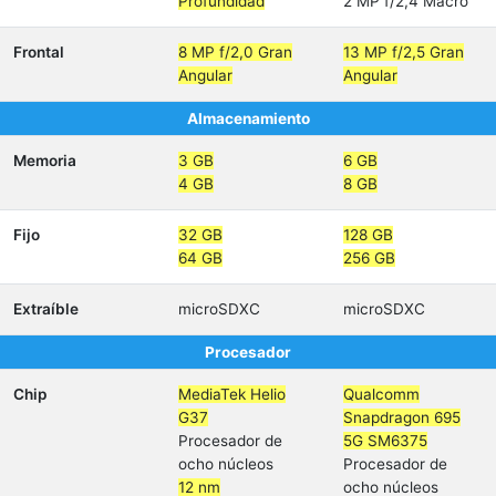
Profundidad
2 MP f/2,4 Macro
Frontal
8 MP f/2,0 Gran
13 MP f/2,5 Gran
Angular
Angular
Almacenamiento
Memoria
3 GB
6 GB
4 GB
8 GB
Fijo
32 GB
128 GB
64 GB
256 GB
Extraíble
microSDXC
microSDXC
Procesador
Chip
MediaTek Helio
Qualcomm
G37
Snapdragon 695
Procesador de
5G SM6375
ocho núcleos
Procesador de
12 nm
ocho núcleos