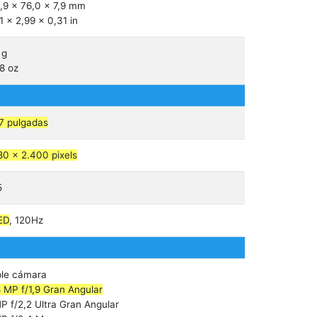
,9 x 76,0 x 7,9 mm
1 x 2,99 x 0,31 in
 g
8 oz
7 pulgadas
80 x 2.400 pixels
5
ED
, 120Hz
ple cámara
 MP f/1,9 Gran Angular
P f/2,2 Ultra Gran Angular