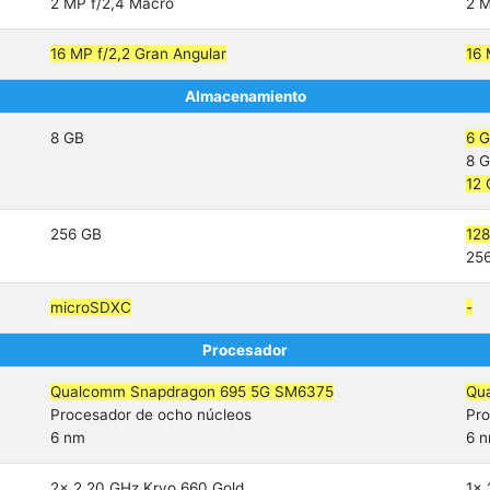
2 MP f/2,4 Macro
2 M
16 MP f/2,2 Gran Angular
16 
Almacenamiento
8 GB
6 
8 
12
256 GB
12
25
microSDXC
-
Procesador
Qualcomm Snapdragon 695 5G SM6375
Qu
Procesador de ocho núcleos
Pro
6 nm
6 
2x 2,20 GHz Kryo 660 Gold
1x 