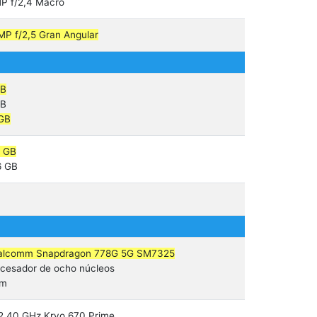
P f/2,4 Macro
MP f/2,5 Gran Angular
GB
GB
 GB
8 GB
6 GB
alcomm Snapdragon 778G 5G SM7325
cesador de ocho núcleos
nm
2,40 GHz Kryo 670 Prime