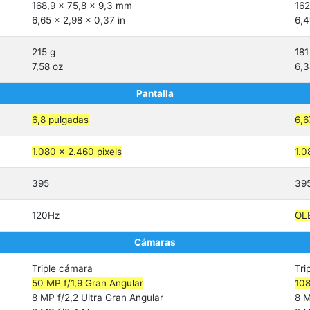
168,9 x 75,8 x 9,3 mm
162
6,65 x 2,98 x 0,37 in
6,4
215 g
181
7,58 oz
6,3
Pantalla
6,8 pulgadas
6,6
1.080 x 2.460 pixels
1.0
395
39
120Hz
OL
Cámaras
Triple cámara
Tri
50 MP f/1,9 Gran Angular
108
8 MP f/2,2 Ultra Gran Angular
8 M