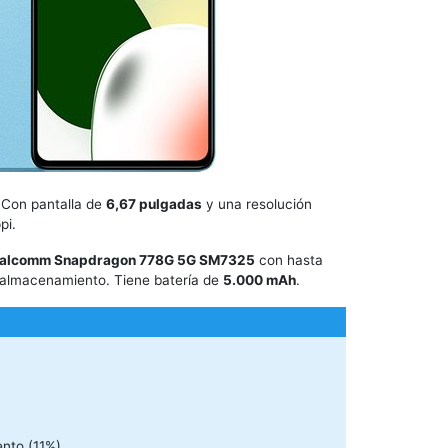
 Con pantalla de
6,67 pulgadas
y una resolución
pi.
alcomm Snapdragon 778G 5G SM7325
con hasta
almacenamiento. Tiene batería de
5.000 mAh
.
nto (11%)