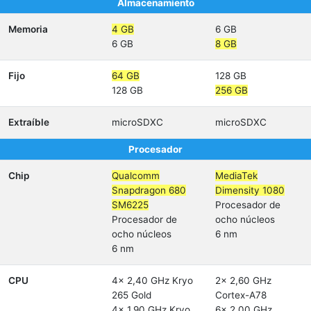
Almacenamiento
Memoria
4 GB
6 GB
6 GB
8 GB
Fijo
64 GB
128 GB
128 GB
256 GB
Extraíble
microSDXC
microSDXC
Procesador
Chip
Qualcomm
MediaTek
Snapdragon 680
Dimensity 1080
SM6225
Procesador de
Procesador de
ocho núcleos
ocho núcleos
6 nm
6 nm
CPU
4x 2,40 GHz Kryo
2x 2,60 GHz
265 Gold
Cortex-A78
4x 1,90 GHz Kryo
6x 2,00 GHz