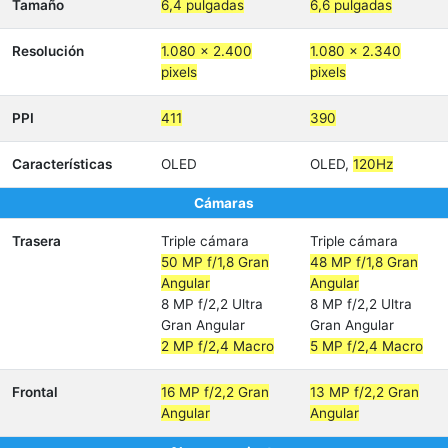
Tamaño
6,4 pulgadas
6,6 pulgadas
Resolución
1.080 x 2.400
1.080 x 2.340
pixels
pixels
PPI
411
390
Características
OLED
OLED,
120Hz
Cámaras
Trasera
Triple cámara
Triple cámara
50 MP f/1,8 Gran
48 MP f/1,8 Gran
Angular
Angular
8 MP f/2,2 Ultra
8 MP f/2,2 Ultra
Gran Angular
Gran Angular
2 MP f/2,4 Macro
5 MP f/2,4 Macro
Frontal
16 MP f/2,2 Gran
13 MP f/2,2 Gran
Angular
Angular