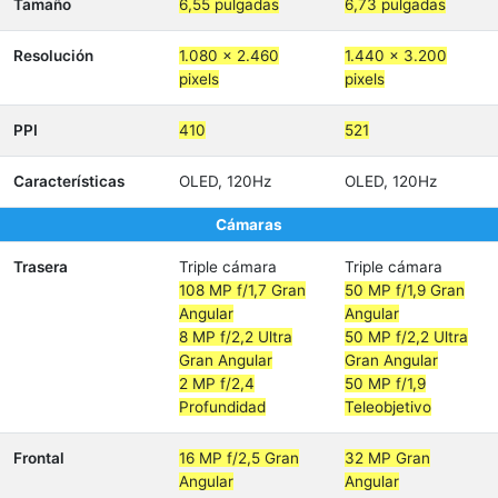
Tamaño
6,55 pulgadas
6,73 pulgadas
Resolución
1.080 x 2.460
1.440 x 3.200
pixels
pixels
PPI
410
521
Características
OLED, 120Hz
OLED, 120Hz
Cámaras
Trasera
Triple cámara
Triple cámara
108 MP f/1,7 Gran
50 MP f/1,9 Gran
Angular
Angular
8 MP f/2,2 Ultra
50 MP f/2,2 Ultra
Gran Angular
Gran Angular
2 MP f/2,4
50 MP f/1,9
Profundidad
Teleobjetivo
Frontal
16 MP f/2,5 Gran
32 MP Gran
Angular
Angular