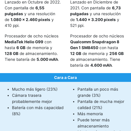
Lanzado en Octubre de 2022.
Lanzado en Diciembre de
Con pantalla de
6,55
2021. Con pantalla de
6,73
pulgadas
y una resolución
pulgadas
y una resolución
de
1.080 x 2.460 pixels
y
de
1.440 x 3.200 pixels
y
410 ppi.
521 ppi.
Procesador de ocho núcleos
Procesador de ocho núcleos
MediaTek Helio G99
con
Qualcomm Snapdragon 8
hasta
6 GB
de memoria y
Gen 1 SM8450
con hasta
128 GB
de almacenamiento.
12 GB
de memoria y
256 GB
Tiene batería de
5.000 mAh
.
de almacenamiento. Tiene
batería de
4.600 mAh
.
Cara a Cara
Mucho más ligero (23%)
Pantalla un poco más
Cámara trasera
grande (3%)
probablemente mejor
Pantalla de mucha mejor
Batería con más capacidad
calidad (21%)
(8%)
Más memoria
Puede tener más
almacenamiento