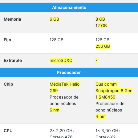
Almacenamiento
Memoria
6 GB
8 GB
12 GB
Fijo
128 GB
128 GB
256 GB
Extraíble
microSDXC
-
Procesador
Chip
MediaTek Helio
Qualcomm
G99
Snapdragon 8 Gen
Procesador de
1 SM8450
ocho núcleos
Procesador de
6 nm
ocho núcleos
4 nm
CPU
2x 2,20 GHz
1x 3,00 GHz
Cortex-A76
Cortex-X2