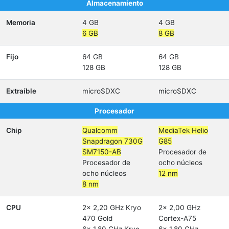
Almacenamiento
Memoria
4 GB
4 GB
6 GB
8 GB
Fijo
64 GB
64 GB
128 GB
128 GB
Extraíble
microSDXC
microSDXC
Procesador
Chip
Qualcomm
MediaTek Helio
Snapdragon 730G
G85
SM7150-AB
Procesador de
Procesador de
ocho núcleos
ocho núcleos
12 nm
8 nm
CPU
2x 2,20 GHz Kryo
2x 2,00 GHz
470 Gold
Cortex-A75