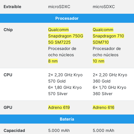
Extraíble
microSDXC
microSDXC
Procesador
Chip
Qualcomm
Qualcomm
Snapdragon 750G
Snapdragon 710
5G SM7225
SDM710
Procesador de
Procesador de
ocho núcleos
ocho núcleos
8 nm
10 nm
CPU
2x 2,20 GHz Kryo
2x 2,20 GHz Kryo
570 Gold
360 Gold
6x 1,80 GHz Kryo
6x 1,70 GHz Kryo
570 Silver
360 Silver
GPU
Adreno 619
Adreno 616
Batería
Capacidad
5.000 mAh
5.000 mAh