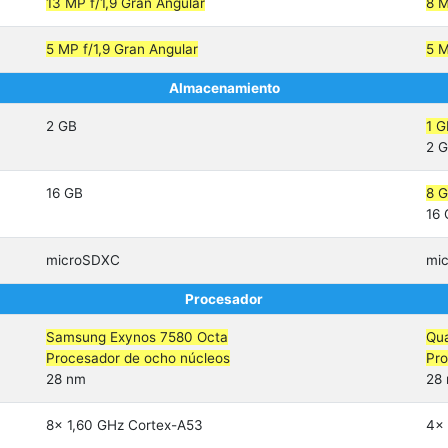
13 MP f/1,9 Gran Angular
8 M
5 MP f/1,9 Gran Angular
5 M
Almacenamiento
2 GB
1 G
2 
16 GB
8 
16
microSDXC
mi
Procesador
Samsung Exynos 7580 Octa
Qu
Procesador de ocho núcleos
Pro
28 nm
28
8x 1,60 GHz Cortex-A53
4x 