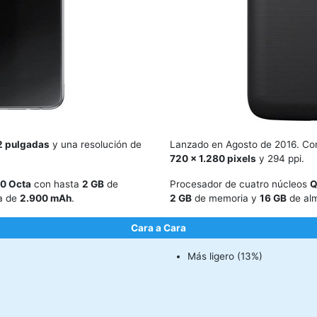
2 pulgadas
y una resolución de
Lanzado en Agosto de 2016. Co
720 x 1.280 pixels
y 294 ppi.
0 Octa
con hasta
2 GB
de
Procesador de cuatro núcleos
Q
a de
2.900 mAh
.
2 GB
de memoria y
16 GB
de alm
Cara a Cara
Más ligero (13%)