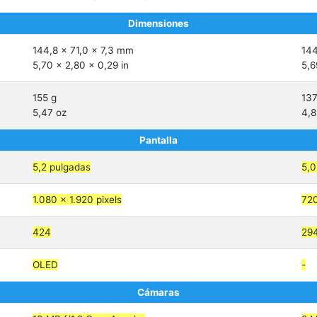
Dimensiones
144,8 x 71,0 x 7,3 mm
144
5,70 x 2,80 x 0,29 in
5,6
155 g
137
5,47 oz
4,8
Pantalla
5,2 pulgadas
5,0
1.080 x 1.920 pixels
720
424
29
OLED
-
Cámaras