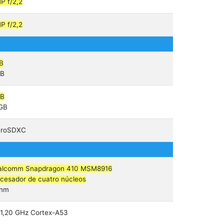
P f/2,2
P f/2,2
B
GB
GB
 GB
croSDXC
alcomm Snapdragon 410 MSM8916
cesador de cuatro núcleos
 nm
1,20 GHz Cortex-A53