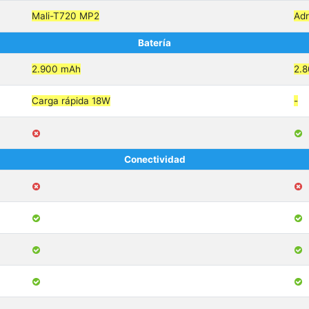
Mali-T720 MP2
Ad
Batería
2.900 mAh
2.
Carga rápida 18W
-
Conectividad