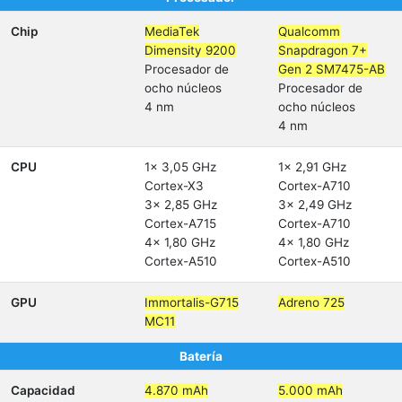
Chip
MediaTek
Qualcomm
Dimensity 9200
Snapdragon 7+
Procesador de
Gen 2 SM7475-AB
ocho núcleos
Procesador de
4 nm
ocho núcleos
4 nm
CPU
1x 3,05 GHz
1x 2,91 GHz
Cortex-X3
Cortex-A710
3x 2,85 GHz
3x 2,49 GHz
Cortex-A715
Cortex-A710
4x 1,80 GHz
4x 1,80 GHz
Cortex-A510
Cortex-A510
GPU
Immortalis-G715
Adreno 725
MC11
Batería
Capacidad
4.870 mAh
5.000 mAh