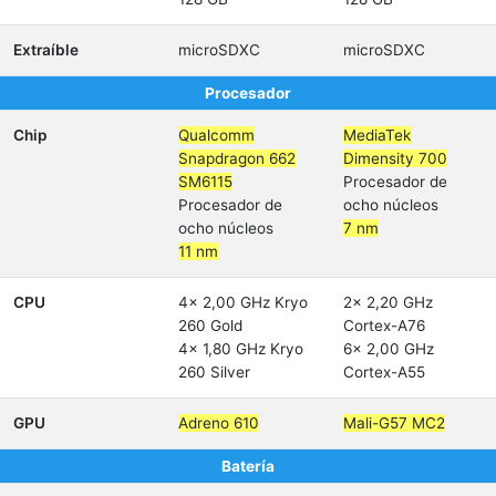
Extraíble
microSDXC
microSDXC
Procesador
Chip
Qualcomm
MediaTek
Snapdragon 662
Dimensity 700
SM6115
Procesador de
Procesador de
ocho núcleos
ocho núcleos
7 nm
11 nm
CPU
4x 2,00 GHz Kryo
2x 2,20 GHz
260 Gold
Cortex-A76
4x 1,80 GHz Kryo
6x 2,00 GHz
260 Silver
Cortex-A55
GPU
Adreno 610
Mali-G57 MC2
Batería