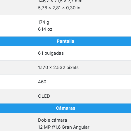
146,7 x 71,5 x 7,7 mm
5,78 x 2,81 x 0,30 in
174 g
6,14 oz
Pantalla
6,1 pulgadas
1.170 x 2.532 pixels
460
OLED
Cámaras
Doble cámara
12 MP f/1,6 Gran Angular