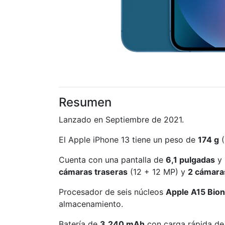
Resumen
Lanzado en Septiembre de 2021.
El Apple iPhone 13 tiene un peso de
174 g
(
Cuenta con una pantalla de
6,1 pulgadas
y 
cámaras traseras
(12 + 12 MP) y
2 cámaras
Procesador de seis núcleos
Apple A15 Bion
almacenamiento.
Batería de
3.240 mAh
con carga rápida de