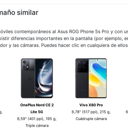
maño similar
móviles contemporáneos al Asus ROG Phone 5s Pro y con un 
istir diferencias importantes en la pantalla (por ejemplo, e
dor y las cámaras. Puedes hacer clic en cualquiera de ello
OnePlus Nord CE 2
Vivo X80 Pro
g,
Lite 5G
6,78" (517 ppi), 215 g,
6
6,59" (401 ppi), 195 g,
Cuádruple cámara
Triple cámara