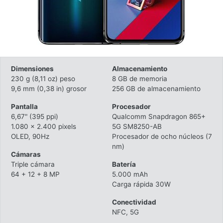
Dimensiones
Almacenamiento
230 g (8,11 oz) peso
8 GB de memoria
9,6 mm (0,38 in) grosor
256 GB de almacenamiento
Pantalla
Procesador
6,67" (395 ppi)
Qualcomm Snapdragon 865+
1.080 x 2.400 pixels
5G SM8250-AB
OLED, 90Hz
Procesador de ocho núcleos (7
nm)
Cámaras
Triple cámara
Batería
64 + 12 + 8 MP
5.000 mAh
Carga rápida 30W
Conectividad
NFC, 5G