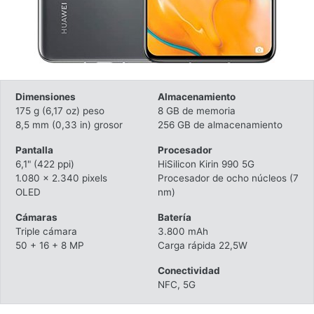
Dimensiones
Almacenamiento
175 g (6,17 oz) peso
8 GB de memoria
8,5 mm (0,33 in) grosor
256 GB de almacenamiento
Pantalla
Procesador
6,1" (422 ppi)
HiSilicon Kirin 990 5G
1.080 x 2.340 pixels
Procesador de ocho núcleos (7
OLED
nm)
Cámaras
Batería
Triple cámara
3.800 mAh
50 + 16 + 8 MP
Carga rápida 22,5W
Conectividad
NFC, 5G