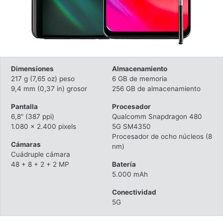
Dimensiones
Almacenamiento
217 g (7,65 oz) peso
6 GB de memoria
9,4 mm (0,37 in) grosor
256 GB de almacenamiento
Pantalla
Procesador
6,8" (387 ppi)
Qualcomm Snapdragon 480
1.080 x 2.400 pixels
5G SM4350
Procesador de ocho núcleos (8
Cámaras
nm)
Cuádruple cámara
48 + 8 + 2 + 2 MP
Batería
5.000 mAh
Conectividad
5G