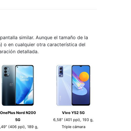
antalla similar. Aunque el tamaño de la
) o en cualquier otra característica del
aración detallada.
OnePlus Nord N200
Vivo Y52 5G
5G
6,58" (401 ppi), 193 g,
,49" (406 ppi), 189 g,
Triple cámara