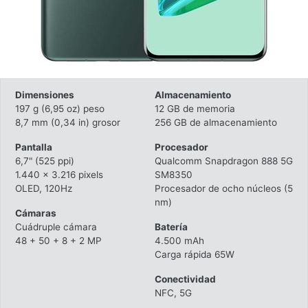
Dimensiones
Almacenamiento
197 g (6,95 oz) peso
12 GB de memoria
8,7 mm (0,34 in) grosor
256 GB de almacenamiento
Pantalla
Procesador
6,7" (525 ppi)
Qualcomm Snapdragon 888 5G
1.440 x 3.216 pixels
SM8350
OLED, 120Hz
Procesador de ocho núcleos (5
nm)
Cámaras
Cuádruple cámara
Batería
48 + 50 + 8 + 2 MP
4.500 mAh
Carga rápida 65W
Conectividad
NFC, 5G