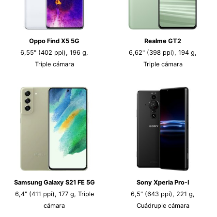
Oppo Find X5 5G
Realme GT2
6,55" (402 ppi), 196 g,
6,62" (398 ppi), 194 g,
Triple cámara
Triple cámara
Samsung Galaxy S21 FE 5G
Sony Xperia Pro-I
6,4" (411 ppi), 177 g, Triple
6,5" (643 ppi), 221 g,
cámara
Cuádruple cámara