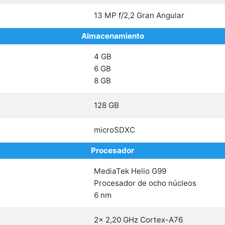
13 MP f/2,2 Gran Angular
Almacenamiento
4 GB
6 GB
8 GB
128 GB
microSDXC
Procesador
MediaTek Helio G99
Procesador de ocho núcleos
6 nm
2x 2,20 GHz Cortex-A76