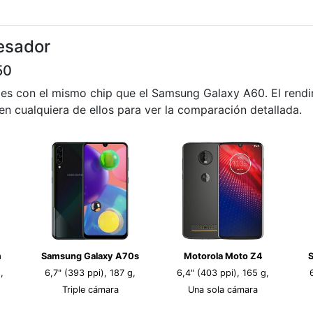
esador
50
les con el mismo chip que el Samsung Galaxy A60. El rend
 en cualquiera de ellos para ver la comparación detallada.
m
Samsung Galaxy A70s
Motorola Moto Z4
,
6,7" (393 ppi), 187 g,
6,4" (403 ppi), 165 g,
Triple cámara
Una sola cámara