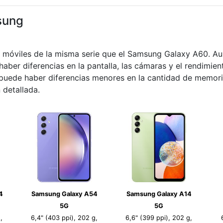
sung
s móviles de la misma serie que el Samsung Galaxy A60. A
haber diferencias en la pantalla, las cámaras y el rendimie
s puede haber diferencias menores en la cantidad de memor
 detallada.
4
Samsung Galaxy A54
Samsung Galaxy A14
5G
5G
,
6,4" (403 ppi), 202 g,
6,6" (399 ppi), 202 g,