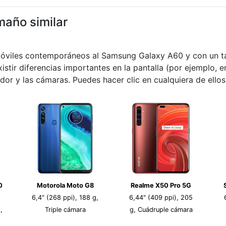
maño similar
móviles contemporáneos al Samsung Galaxy A60 y con un ta
istir diferencias importantes en la pantalla (por ejemplo, e
dor y las cámaras. Puedes hacer clic en cualquiera de ello
0
Motorola Moto G8
Realme X50 Pro 5G
6,4" (268 ppi), 188 g,
6,44" (409 ppi), 205
,
Triple cámara
g, Cuádruple cámara