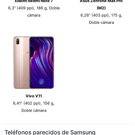
Xiaomi Redmi Note 7
Asus Zenfone Max Pro
6,3" (409 ppi), 186 g, Doble
(M2)
cámara
6,26" (403 ppi), 175 g,
Doble cámara
Vivo V11
6,41" (402 ppi), 156 g,
Doble cámara
Teléfonos parecidos de Samsung