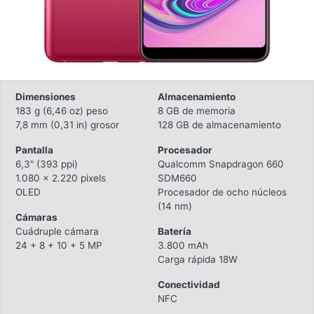
Dimensiones
Almacenamiento
183 g (6,46 oz) peso
8 GB de memoria
7,8 mm (0,31 in) grosor
128 GB de almacenamiento
Pantalla
Procesador
6,3" (393 ppi)
Qualcomm Snapdragon 660
1.080 x 2.220 pixels
SDM660
OLED
Procesador de ocho núcleos
(14 nm)
Cámaras
Cuádruple cámara
Batería
24 + 8 + 10 + 5 MP
3.800 mAh
Carga rápida 18W
Conectividad
NFC