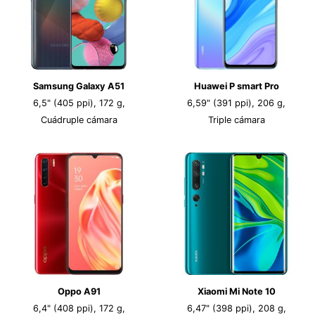
Samsung Galaxy A51
Huawei P smart Pro
6,5" (405 ppi), 172 g,
6,59" (391 ppi), 206 g,
Cuádruple cámara
Triple cámara
Oppo A91
Xiaomi Mi Note 10
6,4" (408 ppi), 172 g,
6,47" (398 ppi), 208 g,