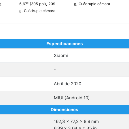
g,
6,67" (395 ppi), 209
g, Cuádruple cámara
g, Cuádruple cámara
Especificaciones
Xiaomi
-
Abril de 2020
MIUI (Android 10)
Dimensiones
162,3 x 77,2 x 8,9 mm
6,39 x 3,04 x 0,35 in