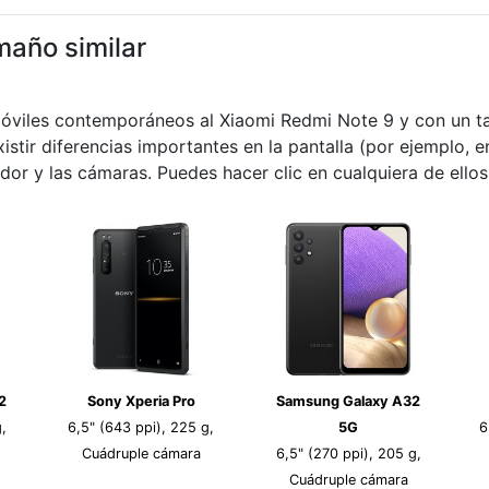
maño similar
móviles contemporáneos al Xiaomi Redmi Note 9 y con un ta
istir diferencias importantes en la pantalla (por ejemplo, e
dor y las cámaras. Puedes hacer clic en cualquiera de ello
2
Sony Xperia Pro
Samsung Galaxy A32
,
6,5" (643 ppi), 225 g,
5G
6
Cuádruple cámara
6,5" (270 ppi), 205 g,
Cuádruple cámara