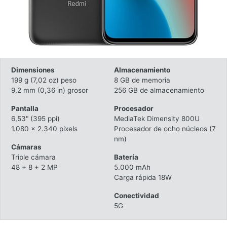
Dimensiones
Almacenamiento
199 g (7,02 oz) peso
8 GB de memoria
9,2 mm (0,36 in) grosor
256 GB de almacenamiento
Pantalla
Procesador
6,53" (395 ppi)
MediaTek Dimensity 800U
1.080 x 2.340 pixels
Procesador de ocho núcleos (7
nm)
Cámaras
Triple cámara
Batería
48 + 8 + 2 MP
5.000 mAh
Carga rápida 18W
Conectividad
5G