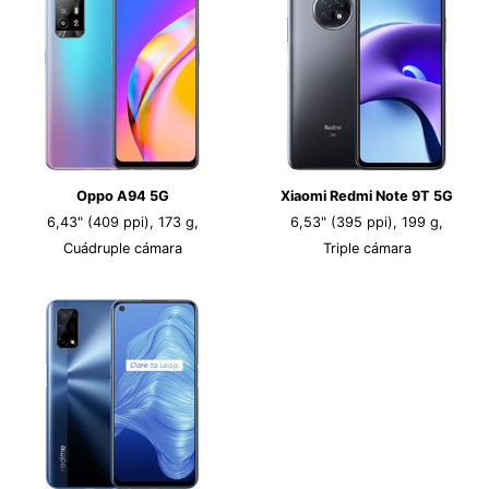
Oppo A94 5G
Xiaomi Redmi Note 9T 5G
6,43" (409 ppi), 173 g,
6,53" (395 ppi), 199 g,
Cuádruple cámara
Triple cámara