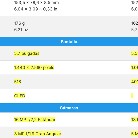
153,5 x 78,6 x 8,5 mm
152
6,04 x 3,09 x 0,33 in
6,0
176 g
162
6,21 oz
5,7
Pantalla
5,7 pulgadas
5,5
1.440 x 2.560 pixels
1.0
518
40
OLED
-
Cámaras
16 MP f/2,2 Estándar
13 
3 MP f/1,9 Gran Angular
5 M