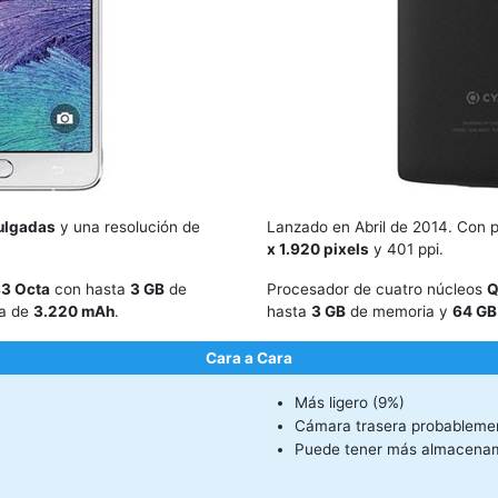
ulgadas
y una resolución de
Lanzado en Abril de 2014. Con 
x 1.920 pixels
y 401 ppi.
3 Octa
con hasta
3 GB
de
Procesador de cuatro núcleos
Q
ía de
3.220 mAh
.
hasta
3 GB
de memoria y
64 GB
Cara a Cara
Más ligero (9%)
Cámara trasera probableme
Puede tener más almacena