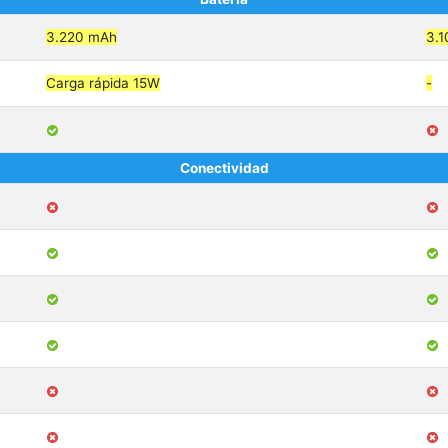
3.220 mAh
3.
Carga rápida 15W
-
Conectividad