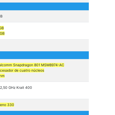
GB
 GB
 GB
alcomm Snapdragon 801 MSM8974-AC
cesador de cuatro núcleos
 nm
2,50 GHz Krait 400
reno 330