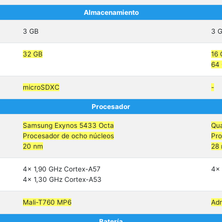
Almacenamiento
3 GB
3 
32 GB
16
64
microSDXC
-
Procesador
Samsung Exynos 5433 Octa
Qu
Procesador de ocho núcleos
Pro
20 nm
28
4x 1,90 GHz Cortex-A57
4x 
4x 1,30 GHz Cortex-A53
Mali-T760 MP6
Ad
Batería