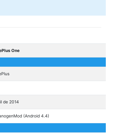
ePlus One
ePlus
il de 2014
nogenMod (Android 4.4)