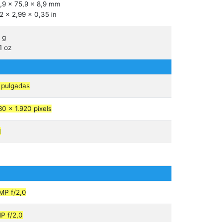
,9 x 75,9 x 8,9 mm
2 x 2,99 x 0,35 in
 g
1 oz
 pulgadas
80 x 1.920 pixels
1
MP f/2,0
P f/2,0